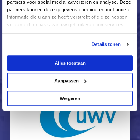
partners voor social media, adverteren en analyse. Deze
Impactverslag RPAnhn 2025 laat zien hoe
partners kunnen deze gegevens combineren met andere
regionale samenwerking het verschil maakt
informatie die u aan ze heeft verstrekt of die ze hebben
Het nieuwe impactverslag 2025 van RPAnhn
verzameld op basis van uw gebruik van hun services.
staat online. In dit digitale verslag laten we
zien hoe we samen met...
Details tonen
Lees verder
Alles toestaan
Aanpassen
Weigeren