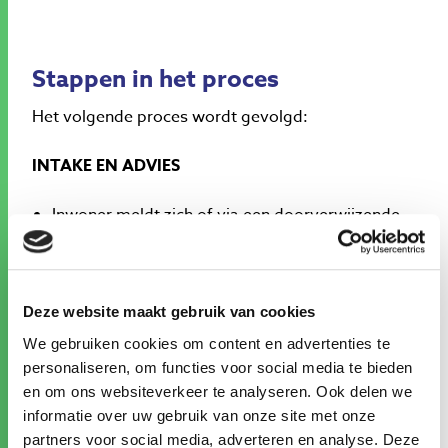
Stappen in het proces
Het volgende proces wordt gevolgd:
INTAKE EN ADVIES
Inwoner meldt zich of via een doorverwijzende
klantadviseur (digitaal of fysiek) bij het
Werkcentrum NHN voor een Oriënterend
gesprek afspraak
Onderdeel van het aanvraagproces is een
Deze website maakt gebruik van cookies
loopbaan adviesgesprek
We gebruiken cookies om content en advertenties te
Indien nodig wordt een loopbaantest (denk aan
personaliseren, om functies voor social media te bieden
bijv. CTC of TMA assessment) ingezet
en om ons websiteverkeer te analyseren. Ook delen we
Er volgt een scholings- ontwikkel advies uit het
informatie over uw gebruik van onze site met onze
gesprek/ loopbaantest
partners voor social media, adverteren en analyse. Deze