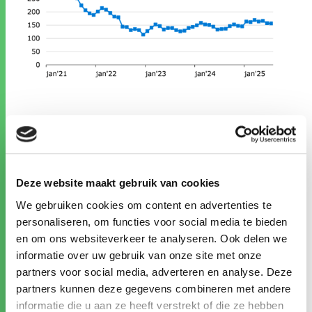
Meer informatie over de ontwikkeling binnen de
verkoopbranche is te vinden in het rapport ‘De
arbeidsmarkt van verkopers in beeld’
Deel 1 –
Deze website maakt gebruik van cookies
arbeidsmarktontwikkelingen
&
Deel 2 – kansen
We gebruiken cookies om content en advertenties te
verkopers naar segment
. Meer informatie over de
personaliseren, om functies voor social media te bieden
arbeidsmarkt vind je op
werk.nl
en om ons websiteverkeer te analyseren. Ook delen we
informatie over uw gebruik van onze site met onze
Ontwikkeling WW-uitkeringen
partners voor social media, adverteren en analyse. Deze
In juli 2025 werden er in de arbeidsmarktregio
partners kunnen deze gegevens combineren met andere
Noord-Holland Noord 5.691 WW-uitkeringen
informatie die u aan ze heeft verstrekt of die ze hebben
verstrekt, 1,6% meer dan de maand ervoor. In de