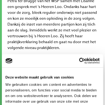
Petra ter Brugge van het WSP samen met Lisanne
een gesprek met ’s Heeren Loo. Ondanks haar hart
voor de zorg, bleek regulier onderwijs niet passend
en kon ze moeilijk een opleiding in de zorg volgen.
Dankzij de inzet van meerdere partijen kon zij tóch
aan de slag. Inmiddels werkt ze met veel plezier en
vertrouwen bij ’s Heeren Loo. Zij heeft haar
praktijkverklaring behaald en gaat nu door met het
volgende niveau praktijkleren.
Aanbod maatwerk en snelle procedures trekt
werkzoekenden
Recruiter Laura van Lokhorst van ’s Heeren Loo ziet
Deze website maakt gebruik van cookies
dat het aanbieden van maatwerk in
We gebruiken cookies om content en advertenties te
opleidingstrajecten en mogelijkheden om te
personaliseren, om functies voor social media te bieden
ontwikkelen veel werkzoekenden aanspreekt. Dit
en om ons websiteverkeer te analyseren. Ook delen we
gecombineerd met snelle procedures, zoals het
informatie over uw gebruik van onze site met onze