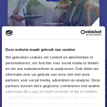
dinsdag 17 maart 2026
Impactverslag RPAnhn 2025
Deze website maakt gebruik van cookies
Impactverslag RPAnhn 2025 laat zien hoe
We gebruiken cookies om content en advertenties te
regionale samenwerking het verschil maakt
personaliseren, om functies voor social media te bieden
Het nieuwe impactverslag 2025 van RPAnhn
en om ons websiteverkeer te analyseren. Ook delen we
staat online. In dit digitale verslag laten we
informatie over uw gebruik van onze site met onze
zien hoe we samen met...
partners voor social media, adverteren en analyse. Deze
partners kunnen deze gegevens combineren met andere
Lees verder
informatie die u aan ze heeft verstrekt of die ze hebben
verzameld op basis van uw gebruik van hun services.