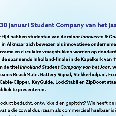
e 30 januari Student Company van het ja
aar tijd hebben studenten van de minor
Innoveren & O
 in Alkmaar zich bewezen als innovatieve ondernem
rzame en circulaire vraagstukken worden op donderd
 de spannende Inholland-finale in de Kapelkerk van 1
m de titel
Inholland Student Company van het Jaar
, 
eams ReachMate, Battery Signal, Stekkerhulp.nl, Ec
 Cable-Clipper, KeyGuide, LockStabil en ZipBoost sta
bliek te presenteren.
roduct bedacht, ontwikkeld en gepitcht? Wie heeft de
atie die zowel duurzaam als commercieel haalbaar is