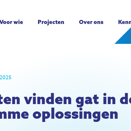
Voor wie
Projecten
Over ons
Kenn
 2025
en vinden gat in 
imme oplossingen