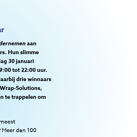
ar
ndernemen
aan
ers. Hun slimme
ag 30 januari
9:00 tot 22:00 uur.
waarbij drie winnaars
oWrap-Solutions,
an te trappelen om
 meest
? Meer dan 100