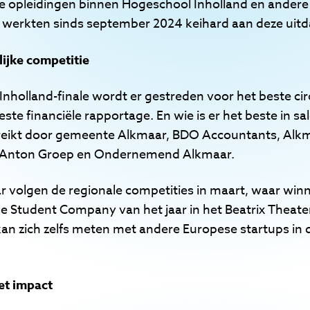
e opleidingen binnen Hogeschool Inholland en andere
, werkten sinds september 2024 keihard aan deze uit
lijke competitie
nholland-finale wordt er gestreden voor het beste cir
te financiële rapportage. En wie is er het beste in s
eikt door gemeente Alkmaar, BDO Accountants, Alkma
, Anton Groep en Ondernemend Alkmaar.
ar volgen de regionale competities in maart, waar wi
ale Student Company van het jaar in het Beatrix Theate
kan zich zelfs meten met andere Europese startups in de 
et impact