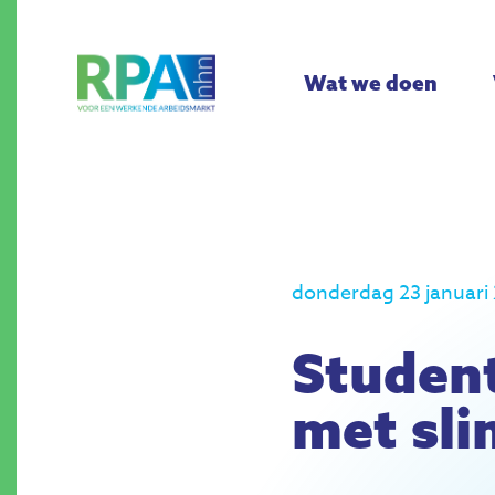
Wat we doen
donderdag 23 januari
Student
met sl