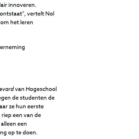
lair innoveren.
ontstaat”, vertelt Nol
 om het leren
nderneming
evard
van Hogeschool
egen de studenten de
ar ze hun eerste
 riep een van de
 alleen een
ng op te doen.