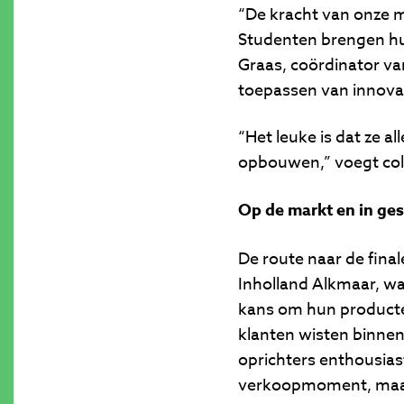
“De kracht van onze mi
Studenten brengen hun 
Graas, coördinator va
toepassen van innovati
“Het leuke is dat ze
opbouwen,” voegt col
Op de markt en in ge
De route naar de final
Inholland Alkmaar, w
kans om hun producte
klanten wisten binnen
oprichters enthousias
verkoopmoment, maar 