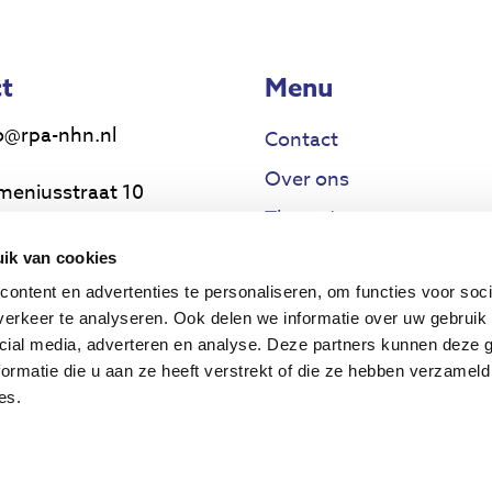
t
Menu
o@rpa-nhn.nl
Contact
Over ons
meniusstraat 10
Thema’s
17 MS Alkmaar
Voor wie
ik van cookies
uwsbrief
ontent en advertenties te personaliseren, om functies voor soci
Projecten
erkeer te analyseren. Ook delen we informatie over uw gebruik 
cial media, adverteren en analyse. Deze partners kunnen deze
ormatie die u aan ze heeft verstrekt of die ze hebben verzameld
es.