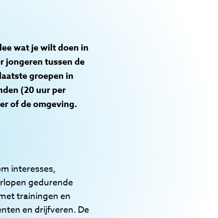
ee wat je wilt doen in
or jongeren tussen de
laatste groepen in
nden (20 uur per
er of de omgeving.
om interesses,
oorlopen gedurende
met trainingen en
nten en drijfveren. De