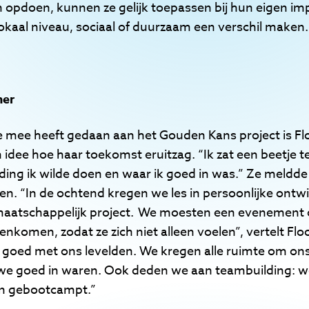
n opdoen, kunnen ze gelijk toepassen bij hun eigen im
okaal niveau, sociaal of duurzaam een verschil make
mer
e mee heeft gedaan aan het Gouden Kans project is Flo
 idee hoe haar toekomst eruitzag. “Ik zat een beetje te
iding ik wilde doen en waar ik goed in was.” Ze meldde
n. “In de ochtend kregen we les in persoonlijke ontwi
aatschappelijk project. We moesten een evenement 
komen, zodat ze zich niet alleen voelen”, vertelt Flo
 goed met ons levelden. We kregen alle ruimte om ons
we goed in waren. Ook deden we aan teambuilding: 
en gebootcampt.”