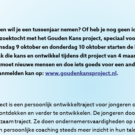
en wil je een tussenjaar nemen? Of heb je nog geen id
 zoektocht met het Gouden Kans project, speciaal vo
nsdag 9 oktober en donderdag 10 oktober starten de 
 die kans en ontwikkel tijdens dit project van 4 maa
ntmoet nieuwe mensen en doe iets goeds voor een and
Aanmelden kan op:
www.goudenkansproject.nl
.
ct is een persoonlijk ontwikkeltraject voor jongeren 
e ontdekken en verder te ontwikkelen. De jongeren d
rzaam traject. Ze doen ondernemersvaardigheden op 
 persoonlijke coaching steeds meer inzicht in hun tale