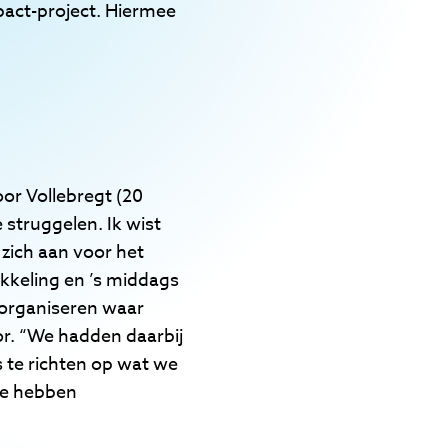
pact-project. Hiermee
n.
or Vollebregt (20
 struggelen. Ik wist
 zich aan voor het
kkeling en ’s middags
organiseren waar
or. “We hadden daarbij
 te richten op wat we
we hebben