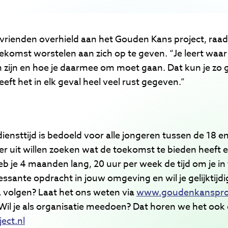
 vrienden overhield aan het Gouden Kans project, raadt
oekomst worstelen aan zich op te geven. “Je leert waa
en zijn en hoe je daarmee om moet gaan. Dat kun je zo
heeft het in elk geval heel veel rust gegeven.”
ensttijd is bedoeld voor alle jongeren tussen de 18 en 
er uit willen zoeken wat de toekomst te bieden heeft e
 je 4 maanden lang, 20 uur per week de tijd om je in 
essante opdracht in jouw omgeving en wil je gelijktijd
olgen? Laat het ons weten via
www.goudenkansproj
Wil je als organisatie meedoen? Dat horen we het ook
ect.nl