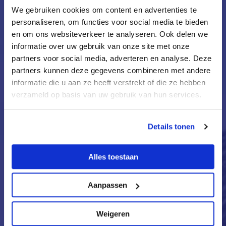
We gebruiken cookies om content en advertenties te
personaliseren, om functies voor social media te bieden
en om ons websiteverkeer te analyseren. Ook delen we
informatie over uw gebruik van onze site met onze
partners voor social media, adverteren en analyse. Deze
partners kunnen deze gegevens combineren met andere
dinsdag 17 maart 2026
informatie die u aan ze heeft verstrekt of die ze hebben
verzameld op basis van uw gebruik van hun services.
Impactverslag RPAnhn 2025
Impactverslag RPAnhn 2025 laat zien hoe
Details tonen
regionale samenwerking het verschil maakt
Het nieuwe impactverslag 2025 van RPAnhn
staat online. In dit digitale verslag laten we
Alles toestaan
zien hoe we samen met...
Aanpassen
Lees verder
Weigeren