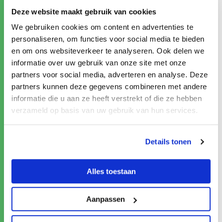
ligt de beloning ook hoger. Vaker dan gemiddeld
Deze website maakt gebruik van cookies
is dit type koerier 50-plus en werkt in loondienst.
We gebruiken cookies om content en advertenties te
Verantwoordelijk handelen speelt een grote rol.
personaliseren, om functies voor social media te bieden
en om ons websiteverkeer te analyseren. Ook delen we
Health Angels bij Tommy Tomato Haarlem
informatie over uw gebruik van onze site met onze
partners voor social media, adverteren en analyse. Deze
Door de krappe arbeidsmarkt is het lastig voor
partners kunnen deze gegevens combineren met andere
werkgevers om personeel te vinden. UWV heeft
informatie die u aan ze heeft verstrekt of die ze hebben
om het personeelstekort op te lossen
34
verzameld op basis van uw gebruik van hun services.
oplossingen
op een rijtje gezet. Eén van de
oplossingen is het inzetten van gepensioneerden.
Details tonen
Tommy Tomato in Haarlem is hier een voorbeeld
van.
Tommy Tomato
, gevestigd in de
Waarderpolder, bezorgt warme lunches op ruim
Alles toestaan
200 basisscholen. Dat doen zij met onder andere
65-plussers. Werken met gepensioneerden paste
Aanpassen
goed in het idee om contact te leggen met de
kinderen in de klas. De bezorgers zijn vitale 65-