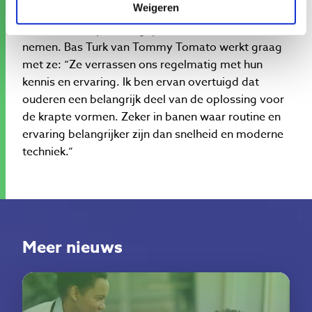
Weigeren
plussers. Niet iedere werkgever denkt eraan of
staat ervoor open om gepensioneerden aan te
nemen. Bas Turk van Tommy Tomato werkt graag
met ze: “Ze verrassen ons regelmatig met hun
kennis en ervaring. Ik ben ervan overtuigd dat
ouderen een belangrijk deel van de oplossing voor
de krapte vormen. Zeker in banen waar routine en
ervaring belangrijker zijn dan snelheid en moderne
techniek.”
Meer nieuws