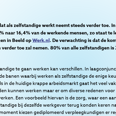
 als zelfstandige werkt neemt steeds verder toe. In d
6% naar 16,4% van de werkende mensen, zo staat te 
gen in Beeld op
Werk.nl
. De verwachting is dat de ko
 verder toe zal nemen. 80% van alle zelfstandigen is 
tandige te gaan werken kan verschillen. In laagconjun
de banen waarbij werken als zelfstandige de enige keuz
s in de huidige krappe arbeidsmarkt gaat het veel v
den kunnen werken maar er om diverse redenen voor ki
erken. Een voorbeeld hiervan is de zorg, waar een aan
standige bij dezelfde werkgever terug konden keren n
 moment kiezen gediplomeerd verpleegkundigen er reg