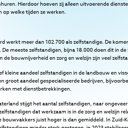
inhuren. Hierdoor hoeven zij alleen uitvoerende dienst
 op welke tijden ze werken.
d werkt meer dan 102.700 als zelfstandige. De komend
De meeste zelfstandigen, bijna 18.000 doen dit in de 
n de bouwnijverheid en zorg en welzijn zijn veel zelfsta
ief kleine aandeel zelfstandigen in de landbouw en visse
n groot aandeel gespecialiseerde bedrijven, bijvoorbe
erken met dienstbetrekkingen.
erland stijgt het aantal zelfstandigen, naar ongeveer 
zelfstandigen dat werkzaam is in de zorg en welzijn relati
ge bouwvakkers juist hoger is dan gemiddeld. In Zuid
elfstandigen minder sterk gestegen, in 2023 stabiliseer