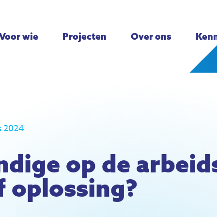
Voor wie
Projecten
Over ons
Kenn
s 2024
ndige op de arbei
of oplossing?