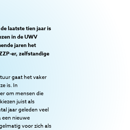
e laatste tien jaar is
lezen in de UWV
mende jaren het
ZZP-er, zelfstandige
ctuur gaat het vaker
e is. In
aker om mensen die
ezen juist als
tal jaar geleden veel
a een nieuwe
elmatig voor zich als