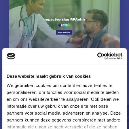
dinsdag 17 maart 2026
Deze website maakt gebruik van cookies
We gebruiken cookies om content en advertenties te
Impactverslag RPAnhn 2025
personaliseren, om functies voor social media te bieden
Impactverslag RPAnhn 2025 laat zien hoe
en om ons websiteverkeer te analyseren. Ook delen we
regionale samenwerking het verschil maakt
informatie over uw gebruik van onze site met onze
Het nieuwe impactverslag 2025 van RPAnhn
partners voor social media, adverteren en analyse. Deze
staat online. In dit digitale verslag laten we
partners kunnen deze gegevens combineren met andere
zien hoe we samen met...
informatie die u aan ze heeft verstrekt of die ze hebben