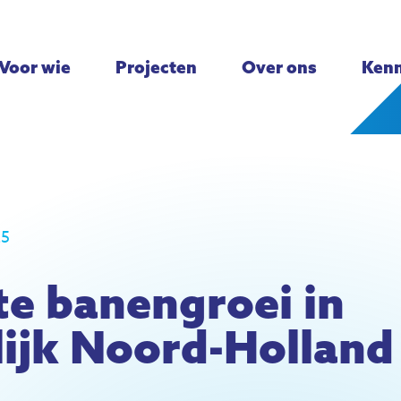
Voor wie
Projecten
Over ons
Kenn
25
e banengroei in
ijk Noord-Holland