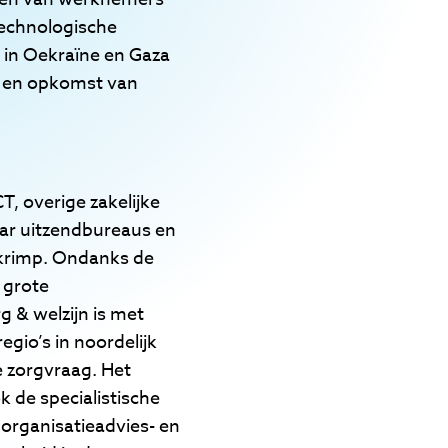
technologische
 in Oekraïne en Gaza
g en opkomst van
T, overige zakelijke
maar uitzendbureaus en
nkrimp. Ondanks de
 grote
 & welzijn is met
gio’s in noordelijk
 zorgvraag. Het
k de specialistische
 organisatieadvies- en