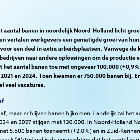
aantal banen in noordelijk Noord-Holland licht groe
en vertalen werkgevers een gematigde groei van hun
voor een deel in extra arbeidsplaatsen. Vanwege de 
bedrijven naar andere oplossingen om de productie e
 het aantal banen toe met ongeveer 100.000 (+0,9%)
n 2021 en 2024. Toen kwamen er 750.000 banen bij. Er
l veel vacatures.
af
f, maar er blijven banen bijkomen. Landelijk zal het 
24 en 2027 stijgen met 130.000. In Noord-Holland N
 met 5.600 banen toeneemt (+2,0%) en in Zuid-Kenne
streek/Waterland is de verwachting dat het aantal b