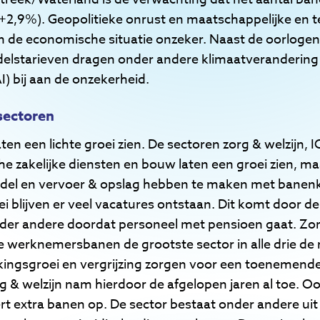
+2,9%). Geopolitieke onrust en maatschappelijke en 
 de economische situatie onzeker. Naast de oorlogen
ndelstarieven dragen onder andere klimaatveranderin
I) bij aan de onzekerheid.
sectoren
en een lichte groei zien. De sectoren zorg & welzijn, IC
che zakelijke diensten en bouw laten een groei zien, 
ndel en vervoer & opslag hebben te maken met bane
 blijven er veel vacatures ontstaan. Dit komt door de
er andere doordat personeel met pensioen gaat. Zorg
werknemersbanen de grootste sector in alle drie de re
kingsgroei en vergrijzing zorgen voor een toenemende
g & welzijn nam hierdoor de afgelopen jaren al toe. Oo
ert extra banen op. De sector bestaat onder andere uit