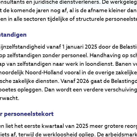
nsultants en juridische dienstverleners. De werkgeleg
de komende jaren nog af, al is de afname kleiner dan i
 in alle sectoren tijdelijke of structurele personeels
standigen
jnzelfstandigheid vanaf 1 januari 2025 door de Belast
p zelfstandigen zonder personeel. Handhaving op sch
ap van zelfstandigen naar werk in loondienst. Banen vo
in noordelijk Noord-Holland vooral in de overige zakelij
tische zakelijke diensten. Vanaf 2026 gaat de Belastingd
 boetes opleggen. Dan wordt een verdere verschuiving
rwacht.
r personeelstekort
 liet het eerste kwartaal van 2025 meer grotere reorg
ets af, terwijl de werkloosheid opliep. De arbeidsmark