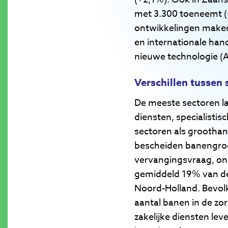
met 3.300 toeneemt (
ontwikkelingen maken
en internationale ha
nieuwe technologie (A
Verschillen tussen 
De meeste sectoren lat
diensten, specialistis
sectoren als grootha
bescheiden banengroei
vervangingsvraag, ond
gemiddeld 19% van de 
Noord-Holland. Bevol
aantal banen in de zor
zakelijke diensten lev