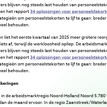
ers blijven nog steeds last houden van personeelste
den het rapport
34 oplossingen voor personeelstekort
rategieën om personeelstekorten te lijf te gaan: bred
neel behouden.
 liet het eerste kwartaal van 2025 meer grotere reorg
ets af, terwijl de werkloosheid opliep. De arbeidsmark
ers blijven nog steeds last houden van personeelste
den het rapport
34 oplossingen voor personeelstekort
rategieën om personeelstekorten te lijf te gaan: bred
neel behouden.
keringen
r in de arbeidsmarktregio Noord-Holland Noord 5.78
dan de maand ervoor. In de regio Zaanstreek/Waterla