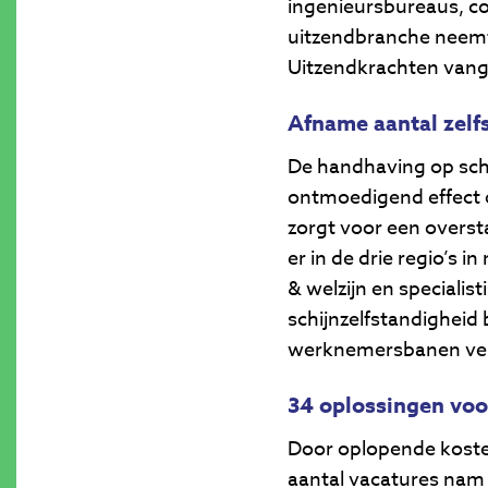
ingenieursbureaus, co
uitzendbranche neemt 
Uitzendkrachten vangen
Afname aantal zelf
De handhaving op schi
ontmoedigend effect o
zorgt voor een overst
er in de drie regio’s 
& welzijn en specialis
schijnzelfstandigheid
werknemersbanen ve
34 oplossingen voo
Door oplopende kosten
aantal vacatures nam i