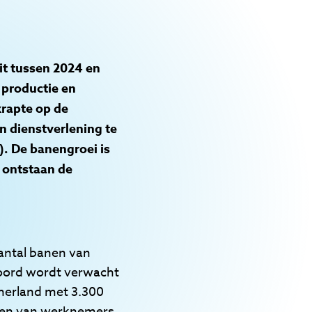
it tussen 2024 en
 productie en
krapte op de
n dienstverlening te
. De banengroei is
 ontstaan de
aantal banen van
oord wordt verwacht
merland met 3.300
anen van werknemers