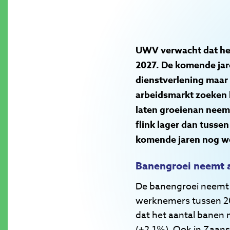
UWV verwacht dat het 
2027. De komende jar
dienstverlening maar 
arbeidsmarkt zoeken 
laten groeien
an neemt
flink lager dan tusse
komende jaren nog we
Banengroei neemt 
De banengroei neemt a
werknemers tussen 20
dat het aantal banen
(+2,1%). Ook in Zaan