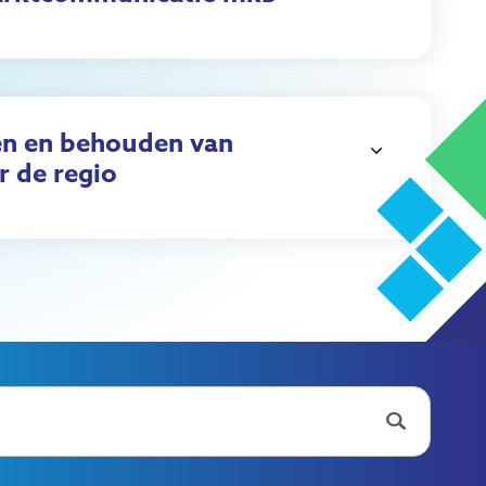
n en behouden van
r de regio