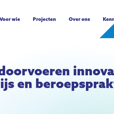
Voor wie
Projecten
Over ons
Kenn
 doorvoeren innova
js en beroepsprak