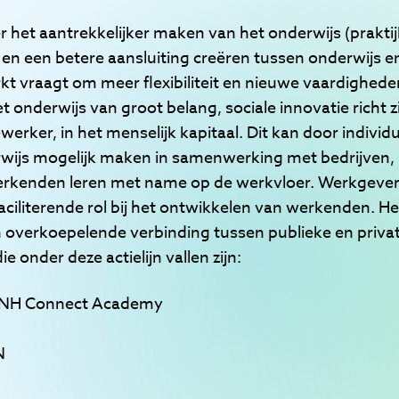
er het aantrekkelijker maken van het onderwijs (praktij
n een betere aansluiting creëren tussen onderwijs e
 vraagt om meer flexibiliteit en nieuwe vaardigheden.
onderwijs van groot belang, sociale innovatie richt z
erker, in het menselijk kapitaal. Dit kan door individ
erwijs mogelijk maken in samenwerking met bedrijven, 
 Werkenden leren met name op de werkvloer. Werkgeve
aciliterende rol bij het ontwikkelen van werkenden. 
verkoepelende verbinding tussen publieke en private 
e onder deze actielijn vallen zijn:
: NH Connect Academy
N