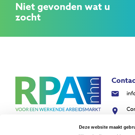
Niet gevonden wat u
zocht
Contac
inf
Co
18
Deze website maakt gebru
Nie