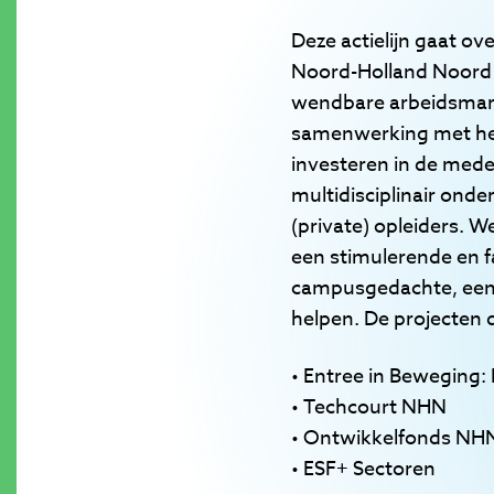
Deze actielijn gaat ov
Noord-Holland Noord e
wendbare arbeidsmarkt
samenwerking met het 
investeren in de medew
multidisciplinair ond
(private) opleiders.
een stimulerende en f
campusgedachte, een o
helpen. De projecten di
• Entree in Beweging
• Techcourt NHN
• Ontwikkelfonds NH
• ESF+ Sectoren