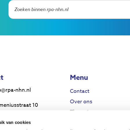
t
Menu
o@rpa-nhn.nl
Contact
Over ons
meniusstraat 10
Thema’s
17 MS Alkmaar
Voor wie
ik van cookies
uwsbrief