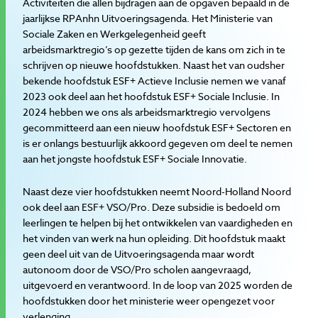
Activiteiten die allen bijdragen aan de opgaven bepaald in de
jaarlijkse RPAnhn Uitvoeringsagenda. Het Ministerie van
Sociale Zaken en Werkgelegenheid geeft
arbeidsmarktregio’s op gezette tijden de kans om zich in te
schrijven op nieuwe hoofdstukken. Naast het van oudsher
bekende hoofdstuk ESF+ Actieve Inclusie nemen we vanaf
2023 ook deel aan het hoofdstuk ESF+ Sociale Inclusie. In
2024 hebben we ons als arbeidsmarktregio vervolgens
gecommitteerd aan een nieuw hoofdstuk ESF+ Sectoren en
is er onlangs bestuurlijk akkoord gegeven om deel te nemen
aan het jongste hoofdstuk ESF+ Sociale Innovatie.
Naast deze vier hoofdstukken neemt Noord-Holland Noord
ook deel aan ESF+ VSO/Pro. Deze subsidie is bedoeld om
leerlingen te helpen bij het ontwikkelen van vaardigheden en
het vinden van werk na hun opleiding. Dit hoofdstuk maakt
geen deel uit van de Uitvoeringsagenda maar wordt
autonoom door de VSO/Pro scholen aangevraagd,
uitgevoerd en verantwoord. In de loop van 2025 worden de
hoofdstukken door het ministerie weer opengezet voor
verlenging.