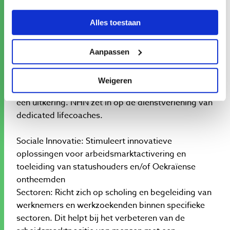
persoonlijke ontwikkeling.
Alles toestaan
Sociale Inclusie: Bevordert maatschappelijke
participatie en helpt mensen met obstakels op
Aanpassen
meerdere leefgebieden. Het programma richt zich
op een brede doelgroep, waaronder niet-
Weigeren
uitkeringsgerechtigden, jongeren en mensen met
een uitkering. NHN zet in op de dienstverlening van
dedicated lifecoaches.
Sociale Innovatie: Stimuleert innovatieve
oplossingen voor arbeidsmarktactivering en
toeleiding van statushouders en/of Oekraïense
ontheemden
Sectoren: Richt zich op scholing en begeleiding van
werknemers en werkzoekenden binnen specifieke
sectoren. Dit helpt bij het verbeteren van de