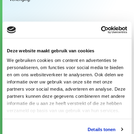
Deze website maakt gebruik van cookies
We gebruiken cookies om content en advertenties te
personaliseren, om functies voor social media te bieden
en om ons websiteverkeer te analyseren. Ook delen we
De ESF+ regeling is opgedeeld in verschillende
informatie over uw gebruik van onze site met onze
hoofdstukken:
partners voor social media, adverteren en analyse. Deze
partners kunnen deze gegevens combineren met andere
Actieve Inclusie: Gericht op het ondersteunen van
informatie die u aan ze heeft verstrekt of die ze hebben
kwetsbare groepen zoals werkzoekenden en
verzameld op basis van uw gebruik van hun services.
mensen met een beperking bij hun weg naar werk.
Dit omvat initiatieven zoals
Details tonen
arbeidsmarkttoeleiding, begeleiding en