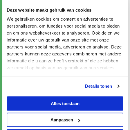
benodigde samenwerking. Een ding werd duidelijk,
Deze website maakt gebruik van cookies
deze uitdagingen kunnen alleen maar worden
opgepakt door samenwerking met alle partijen die
We gebruiken cookies om content en advertenties te
een rol hebben binnen de arbeidsmarkt.
personaliseren, om functies voor social media te bieden
en om ons websiteverkeer te analyseren. Ook delen we
Samenwerken aan een Toekomstbestendige
informatie over uw gebruik van onze site met onze
partners voor social media, adverteren en analyse. Deze
Arbeidsmarkt
partners kunnen deze gegevens combineren met andere
informatie die u aan ze heeft verstrekt of die ze hebben
Robert te Beest vatte de bijeenkomst samen met
verzameld op basis van uw gebruik van hun services.
een oproep om bestaande structuren los te laten:
“Laten we samen inzetten op de instrumenten die
nodig zijn om de juiste acties mogelijk te maken.
Details tonen
Onze samenwerking is hierin cruciaal. Laten we het
werkcentrum op innovatieve wijze opzetten.” De
Alles toestaan
top werd afgesloten met een oproep tot actie,
waarbij deelnemers symbolisch hun handtekening
zetten op een bord als bevestiging van hun
Aanpassen
betrokkenheid.