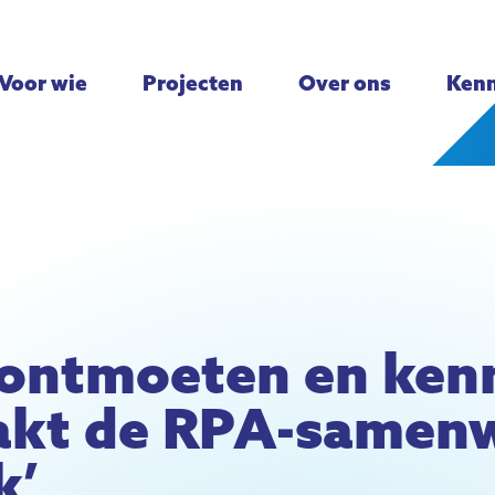
Voor wie
Projecten
Over ons
Kenn
 ontmoeten en ken
akt de RPA-samen
k’