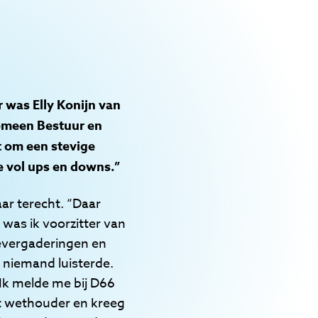
 was Elly Konijn van
gemeen Bestuur en
t om een stevige
e vol ups en downs.”
ar terecht. “Daar
 was ik voorzitter van
ievergaderingen en
 niemand luisterde.
 Ik melde me bij D66
tot wethouder en kreeg