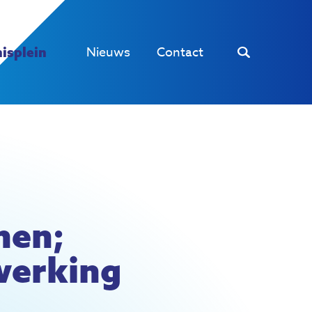
Nieuws
Contact
isplein
nen;
werking