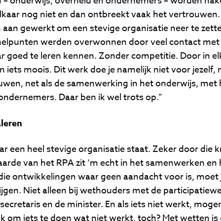
en – onderwijs, overheid en ondernemers – worden nako
elkaar nog niet en dan ontbreekt vaak het vertrouwe
en aan gewerkt om een stevige organisatie neer te zett
nelpunten werden overwonnen door veel contact met e
ar goed te leren kennen. Zonder competitie. Door in el
 iets moois. Dit werk doe je namelijk niet voor jezelf,
ouwen, net als de samenwerking in het onderwijs, me
 ondernemers. Daar ben ik wel trots op.”
leren
jaar een heel stevige organisatie staat. Zeker door di
aarde van het RPA zit ‘m echt in het samenwerken en 
 die ontwikkelingen waar geen aandacht voor is, moet j
ijgen. Niet alleen bij wethouders met de participatiewet
secretaris en de minister. En als iets niet werkt, mog
k om iets te doen wat niet werkt, toch? Met wetten is 