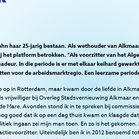
Anhn haar 25-jarig bestaan. Als wethouder van Alkmaar
j het platform betrokken. “Als voorzitter van het Al
adeur. In die periode is er met elkaar keihard gewerk
etten voor de arbeidsmarktregio. Een leerzame period
ide op in Rotterdam, maar kwam door de liefde in Alkma
ls vrijwilliger bij Overleg Stadsvernieuwing Alkmaar en
 de Mare. Avonden stond ik in te spreken bij commiss
og goed dat ik op een dag thuis kwam en klaagde dat
litiek ingaan zei mijn man toen. En zo is het gekomen.
ractievoorzitter. Uiteindelijk ben ik in 2012 benoemd 