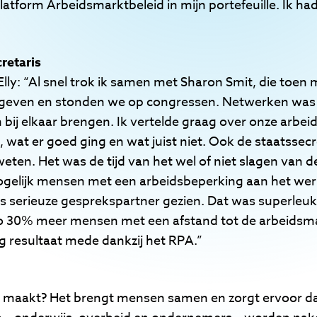
latform Arbeidsmarktbeleid in mijn portefeuille. Ik ha
retaris
Elly: “Al snel trok ik samen met Sharon Smit, die toen
e geven en stonden we op congressen. Netwerken was 
ij elkaar brengen. Ik vertelde graag over onze arbei
wat er goed ging en wat juist niet. Ook de staatssecr
 weten. Het was de tijd van het wel of niet slagen van d
gelijk mensen met een arbeidsbeperking aan het werk
s serieuze gesprekspartner gezien. Dat was superleuk.
gio 30% meer mensen met een afstand tot de arbeidsma
g resultaat mede dankzij het RPA.”
k maakt? Het brengt mensen samen en zorgt ervoor da