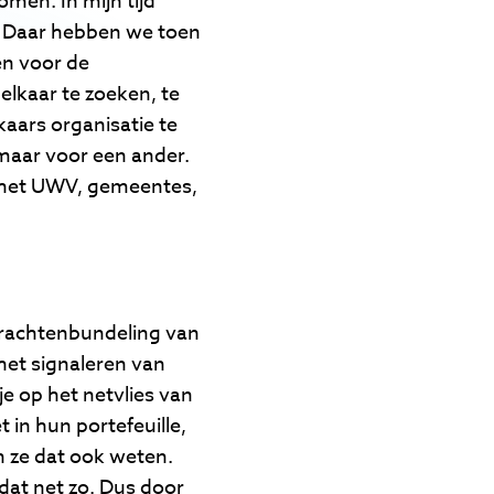
men. In mijn tijd
n. Daar hebben we toen
en voor de
lkaar te zoeken, te
kaars organisatie te
 maar voor een ander.
t het UWV, gemeentes,
e krachtenbundeling van
het signaleren van
e op het netvlies van
 in hun portefeuille,
en ze dat ook weten.
dat net zo. Dus door