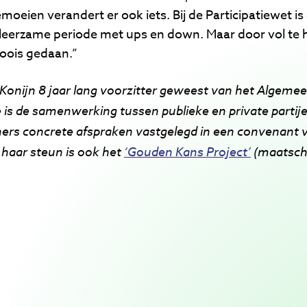
moeien verandert er ook iets. Bij de Participatiewet is
n leerzame periode met ups en down. Maar door vol t
moois gedaan.”
ly Konijn 8 jaar lang voorzitter geweest van het Algem
 is de samenwerking tussen publieke en private partije
tners concrete afspraken vastgelegd in een convenant
 haar steun is ook het
‘Gouden Kans Project’
(maatscha