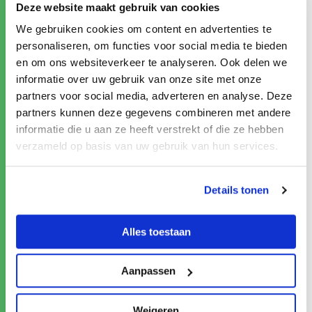
Deze website maakt gebruik van cookies
wordt het nu meer het cement tussen de stenen.
Het is tijd voor alle partijen om samen de stap te
We gebruiken cookies om content en advertenties te
zetten naar meer doen en minder praten. Als we
personaliseren, om functies voor social media te bieden
met elkaar in staat zijn om die brede regionale blik
en om ons websiteverkeer te analyseren. Ook delen we
vast te houden en iets minder met onszelf bezig
informatie over uw gebruik van onze site met onze
partners voor social media, adverteren en analyse. Deze
zijn, dan komt die regionale vooruitgang er zeker.
partners kunnen deze gegevens combineren met andere
Stap voor stap passen vooruit zetten, wendbaar en
informatie die u aan ze heeft verstrekt of die ze hebben
flexibel blijven. Daar heb ik alle vertrouwen in.”
verzameld op basis van uw gebruik van hun services.
Hans Tromp is rayonmanager voor het UWV
(arbeidsmarktregio Noord-Holland Noord) en vanuit
Details tonen
die rol betrokken bij het RPAnhn. Hij zit ook namens
het UWV in het Algemeen en het Stichting Bestuur
Alles toestaan
van het RPAnhn.
Aanpassen
Weigeren