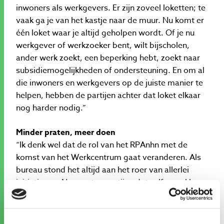
inwoners als werkgevers. Er zijn zoveel loketten; te
vaak ga je van het kastje naar de muur. Nu komt er
één loket waar je altijd geholpen wordt. Of je nu
werkgever of werkzoeker bent, wilt bijscholen,
ander werk zoekt, een beperking hebt, zoekt naar
subsidiemogelijkheden of ondersteuning. En om al
die inwoners en werkgevers op de juiste manier te
helpen, hebben de partijen achter dat loket elkaar
nog harder nodig.”
Minder praten, meer doen
“Ik denk wel dat de rol van het RPAnhn met de
komst van het Werkcentrum gaat veranderen. Als
bureau stond het altijd aan het roer van allerlei
initiatieven. Nu moeten partijen dat zelf oppakken.
Ik zie het bureau steeds meer als procesregisseur
die de structuur opzet, monitort en ondersteunt.
Waar het eerst veel meer aan het metselen was,