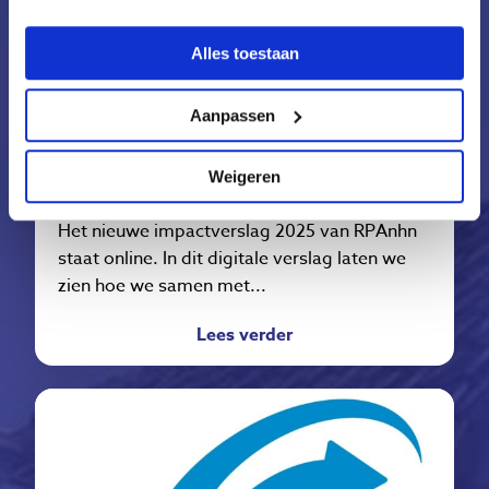
Alles toestaan
dinsdag 17 maart 2026
Aanpassen
Impactverslag RPAnhn 2025
Impactverslag RPAnhn 2025 laat zien hoe
Weigeren
regionale samenwerking het verschil maakt
Het nieuwe impactverslag 2025 van RPAnhn
staat online. In dit digitale verslag laten we
zien hoe we samen met...
Lees verder