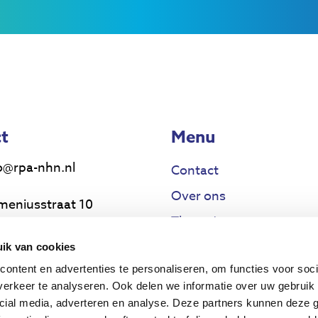
t
Menu
o@rpa-nhn.nl
Contact
Over ons
meniusstraat 10
Thema’s
17 MS Alkmaar
Voor wie
ik van cookies
uwsbrief
ontent en advertenties te personaliseren, om functies voor soci
Projecten
erkeer te analyseren. Ook delen we informatie over uw gebruik 
cial media, adverteren en analyse. Deze partners kunnen deze