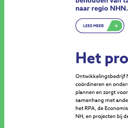
behouden van ta
naar regio NHN.
LEES MEER
Het pr
Ontwikkelingsbedrijf
coördineren en onders
plannen en zorgt voor
samenhang met andere
het RPA, de Economis
NH, en projecten bij 