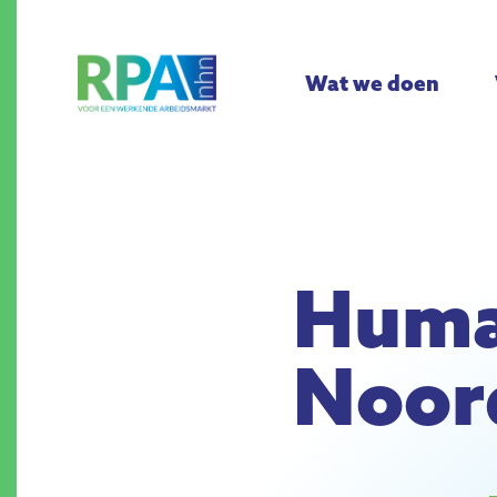
Wat we doen
Huma
Noor