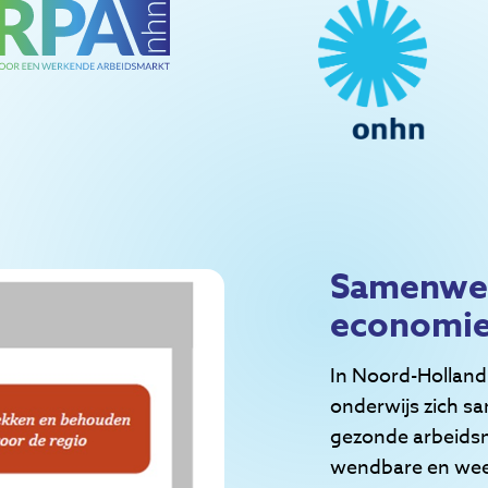
Samenwer
economie
In Noord-Holland 
onderwijs zich s
gezonde arbeidsm
wendbare en weer