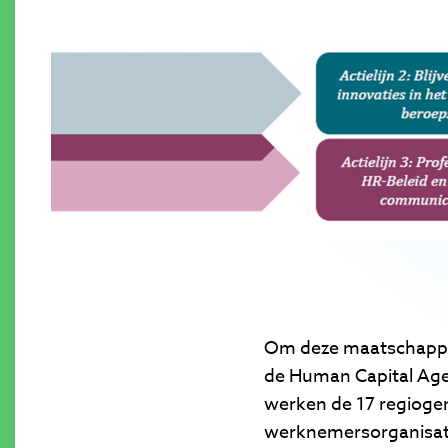
Om deze maatschappel
de Human Capital Ag
werken de 17 regiogem
werknemersorganisati