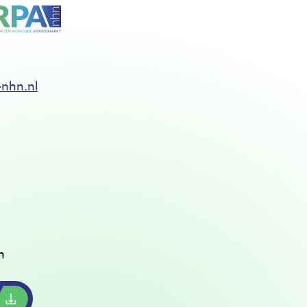
nhn.nl
n