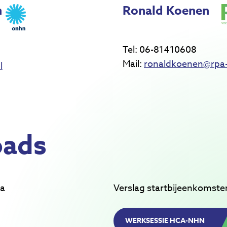
n
Ronald Koenen
Tel: 06-81410608
Mail:
ronaldkoenen@rpa-
l
ads
da
Verslag startbijeenkomste
WERKSESSIE HCA-NHN