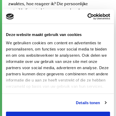
zwaktes, hoe reageer ik? Die persoonlijke
ontwikkeling vind je nergens anders.”
Circulair innoveren en ondernemen
Deze website maakt gebruik van cookies
Met maar liefst zeventien teams en meer dan
honderd deelnemers blijft de minor groeien. “We
We gebruiken cookies om content en advertenties te
focussen steeds meer op circulair innoveren. Dat
personaliseren, om functies voor social media te bieden
spreekt duidelijk aan, ook buiten Inholland, wat het
en om ons websiteverkeer te analyseren. Ook delen we
interdisciplinaire karakter versterkt en ons
informatie over uw gebruik van onze site met onze
programma verrijkt”, aldus Nol Graas, samen met
partners voor social media, adverteren en analyse. Deze
Annemarie Hoffman en Claudia Breuls coördinator
partners kunnen deze gegevens combineren met andere
informatie die u aan ze heeft verstrekt of die ze hebben
van de minor. “Het draait allemaal om
verzameld op basis van uw gebruik van hun services.
ondernemende vaardigheden, die je zowel intern
als extern kunt inzetten, en om het leren toepassen
van innovaties binnen een bedrijf op een circulaire
Details tonen
manier.”