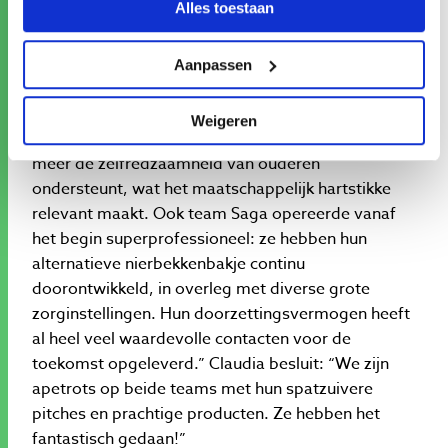
Alles toestaan
“Het leuke is dat ze allemaal hun eigen expertise en
kennis meebrengen en van daaruit samen een
onderneming opbouwen”, vindt Annemarie. “Neem
Aanpassen
Hulpey; ze vonden de perfecte taakverdeling,
werkten samen met sleutelspeciaalzaken door heel
Weigeren
Nederland, en kwamen met een product dat onder
meer de zelfredzaamheid van ouderen
ondersteunt, wat het maatschappelijk hartstikke
relevant maakt. Ook team Saga opereerde vanaf
het begin superprofessioneel: ze hebben hun
alternatieve nierbekkenbakje continu
doorontwikkeld, in overleg met diverse grote
zorginstellingen. Hun doorzettingsvermogen heeft
al heel veel waardevolle contacten voor de
toekomst opgeleverd.” Claudia besluit: “We zijn
apetrots op beide teams met hun spatzuivere
pitches en prachtige producten. Ze hebben het
fantastisch gedaan!”