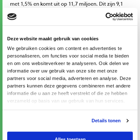
met 1,5% en komt uit op 11,7 miljoen. Dit zijn 9,1
miljoen werknemersbanen en 2,6 miljoen banen
van zelfstandigen. De banengroei van werknemers
doet zich voor in vrijwel alle regio’s in Nederland.
Alleen in Noord- en Zuid-Limburg neemt het aantal
Deze website maakt gebruik van cookies
werknemersbanen licht af. In regio’s als Midden-
We gebruiken cookies om content en advertenties te
Limburg, Drenthe en Achterhoek blijft de
personaliseren, om functies voor social media te bieden
banengroei beperkt. De regio’s met de grootste
en om ons websiteverkeer te analyseren. Ook delen we
groei van het aantal werknemersbanen zijn
informatie over uw gebruik van onze site met onze
Zuidoost-Brabant, Flevoland en Groot Amsterdam.
partners voor social media, adverteren en analyse. Deze
Regionale bevolkingsgroei of –krimp is een
partners kunnen deze gegevens combineren met andere
belangrijke verklaring voor het verschil in de
informatie die u aan ze heeft verstrekt of die ze hebben
regionale banenontwikkeling. De regionale
verzameld op basis van uw gebruik van hun services.
bevolkingsgroei zegt enerzijds iets over de
potentiële afzetmarkt voor producten en diensten,
en anderzijds iets over het potentiële
Details tonen
arbeidsaanbod. Bevolkingsgroei heeft een positief
effect op de ontwikkeling van de werkgelegenheid
Alles toestaan