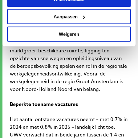
in sectoren als detailhandel, horeca, onderwijs en
openbaar bestuur. In Noord-Holland Noord is de
Aanpassen
bevolkingsgroei vergelijkbaar met het landelijk
gemiddelde. Ook factoren als regionale
Weigeren
sectorstructuur, ligging ten opzichte van landelijke
en Europese economische centra, regionale
marktgroei, beschikbare ruimte, ligging ten
opzichte van snelwegen en opleidingsniveau van
de beroepsbevolking spelen een rol in de regionale
werkgelegenheidsontwikkeling. Vooral de
werkgelegenheid in de regio Groot Amsterdam is
voor Noord-Holland Noord van belang.
Beperkte toename vacatures
Het aantal ontstane vacatures neemt – met 0,7% in
2024 en met 0,8% in 2025 – landelijk licht toe.
UWV verwacht dat in beide jaren tussen de 1,4 en