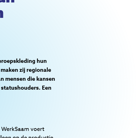
n
eroepskleding hun
aken zij regionale
an mensen die kansen
 statushouders. Een
d. WerkSaam voert
alleen op de productie,