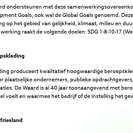
d ondersteunen met deze samenwerkingsovereenkom
opment Goals, ook wel de Global Goals genoemd. Deze 
g op het gebied van gelijkheid, klimaat, milieu en du
nwerking raakt de volgende doelen: SDG 1-8-10-17 (W
pskleding
ing produceert kwalitatief hoogwaardige beroepskled
 plaatselijke ondernemers, publieke opdrachtgevers, 
saties. De Waard is al 40 jaar toonaangevend met ber
el voelt en waarmee het bedrijf of de instelling het 
riesland