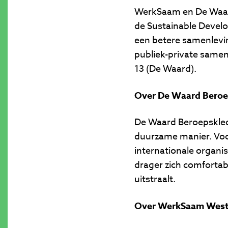
WerkSaam en De Waar
de Sustainable Devel
een betere samenlevin
publiek-private same
13 (De Waard).
Over De Waard Beroe
De Waard Beroepskled
duurzame manier. Voor
internationale organi
drager zich comfortab
uitstraalt.
Over WerkSaam Westf