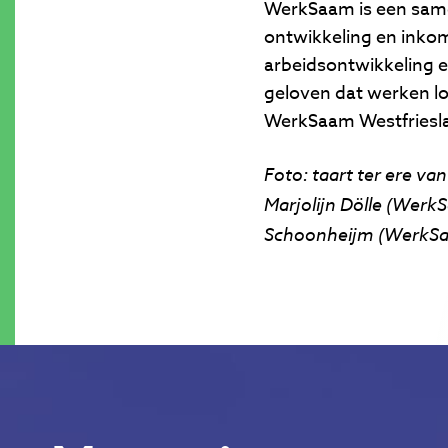
WerkSaam is een same
ontwikkeling en inko
arbeidsontwikkeling 
geloven dat werken l
WerkSaam Westfriesla
Foto: taart ter ere va
Marjolijn Dölle (WerkS
Schoonheijm (WerkSaa