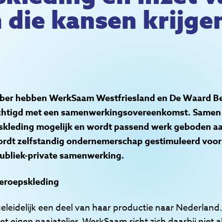
die kansen krijge
ber hebben WerkSaam Westfriesland en De Waard B
htigd met een samenwerkingsovereenkomst. Samen m
skleding mogelijk en wordt passend werk geboden a
ordt
zelfstandig ondernemerschap gestimuleerd voor
ubliek-private samenwerking.
eroepskleding
eleidelijk een deel van haar productie naar Nederlan
het eigen naaiatelier. WerkSaam richt zich daarbij niet 