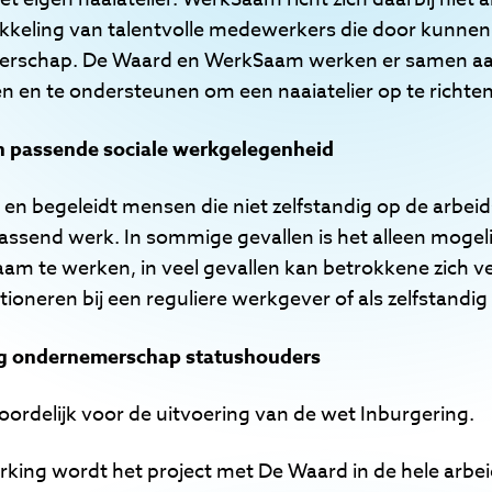
kkeling van talentvolle medewerkers die door kunnen
merschap. De Waard en WerkSaam werken er samen aa
en en te ondersteunen om een naaiatelier op te richte
n passende sociale werkgelegenheid
en begeleidt mensen die niet zelfstandig op de arbei
ssend werk. In sommige gevallen is het alleen mogeli
m te werken, in veel gevallen kan betrokkene zich v
ctioneren bij een reguliere werkgever of als zelfstand
ig ondernemerschap statushouders
rdelijk voor de uitvoering van de wet Inburgering.
king wordt het project met De Waard in de hele arbe