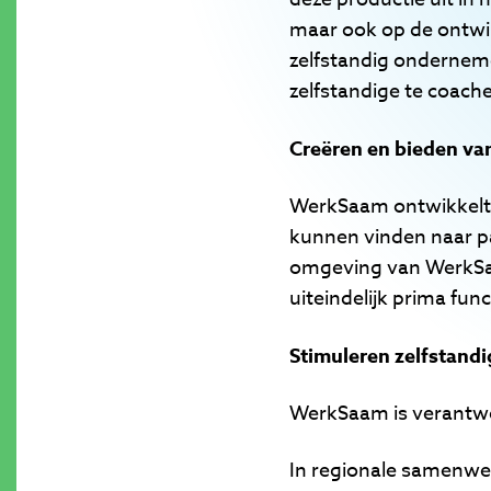
maar ook op de ontwi
zelfstandig onderne
zelfstandige te coach
Creëren en bieden va
WerkSaam ontwikkelt 
kunnen vinden naar pa
omgeving van WerkSaa
uiteindelijk prima fun
Stimuleren zelfstand
WerkSaam is verantwoo
In regionale samenwer