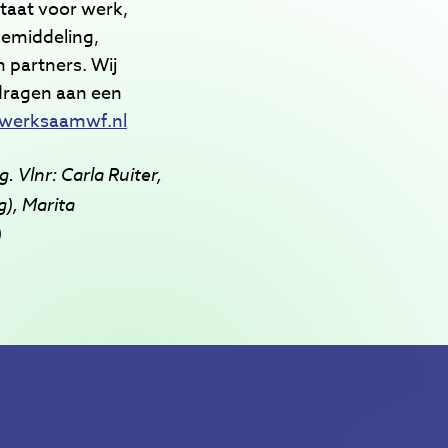
aat voor werk,
bemiddeling,
partners. Wij
dragen aan een
werksaamwf.nl
 Vlnr: Carla Ruiter,
g), Marita
)