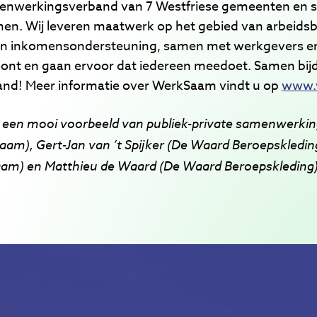
nwerkingsverband van 7 Westfriese gemeenten en st
men. Wij leveren maatwerk op het gebied van arbeids
en inkomensondersteuning, samen met werkgevers en 
oont en gaan ervoor dat iedereen meedoet. Samen bij
nd! Meer informatie over WerkSaam vindt u op
www.
n een mooi voorbeeld van publiek-private samenwerking.
aam), Gert-Jan van ’t Spijker (De Waard Beroepskledin
m) en Matthieu de Waard (De Waard Beroepskleding