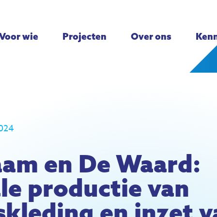
Voor wie
Projecten
Over ons
Kenn
2024
am en De Waard:
le productie van
kleding en inzet v