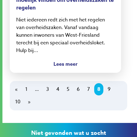
regelen
Niet iedereen redt zich met het regelen
van overheidszaken. Vanaf vandaag
kunnen inwoners van West-Friesland
terecht bij een speciaal overheidsloket.
Hulp bij...
Lees meer
«
1
…
3
4
5
6
7
8
9
10
»
Niet gevonden wat u zocht